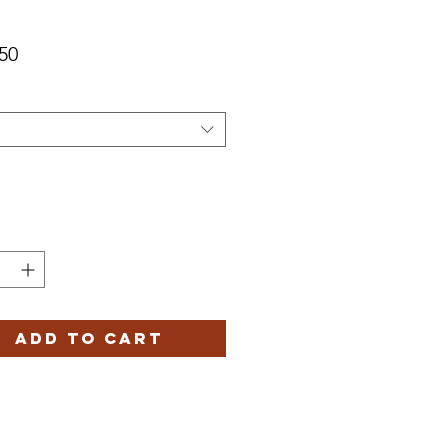
価
50
格
ADD TO CART