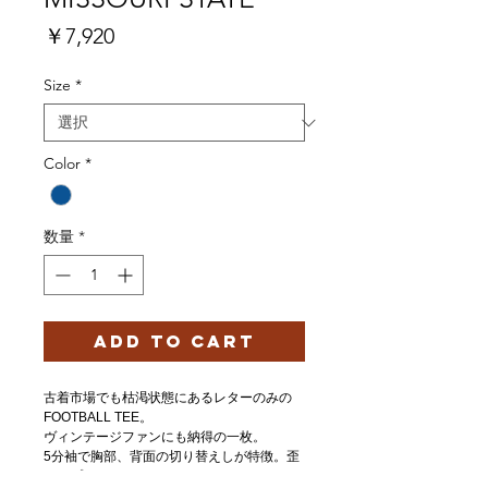
価
￥7,920
格
Size
*
Color
*
数量
*
ADD TO CART
古着市場でも枯渇状態にあるレターのみの
FOOTBALL TEE。
ヴィンテージファンにも納得の一枚。
5分袖で胸部、背面の切り替えしが特徴。歪
んだプリントもリアル。